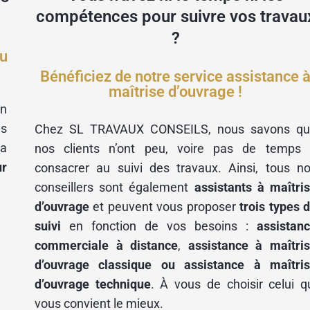
compétences pour suivre vos travau
?
du
Bénéficiez de notre service assistance 
maîtrise d’ouvrage !
un
s
Chez SL TRAVAUX CONSEILS, nous savons q
la
nos clients n’ont peu, voire pas de temps
ur
consacrer au suivi des travaux. Ainsi, tous n
conseillers sont également
assistants à maîtri
d’ouvrage
et peuvent vous proposer
trois types 
suivi
en fonction de vos besoins :
assistan
commerciale à distance
,
assistance à maîtri
d’ouvrage classique ou assistance à maîtri
d’ouvrage technique
. À vous de choisir celui q
vous convient le mieux.