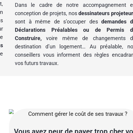
t,
Dans le cadre de notre accompagnement e
n
conception de projets, nos
dessinateurs projeteu
ns
sont à même de s’occuper des
demandes d
ur
Déclarations Préalables ou de Permis d
de
Construire,
voire même de changements d
ns
destination d’un logement… Au préalable, n
de
conseillers vous informent des règles encadra
vos futurs travaux.
Vous avez peur de payer trop cher v