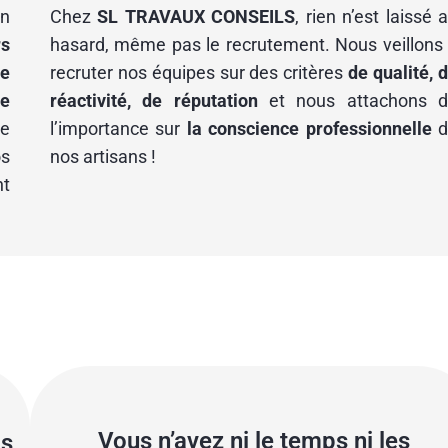
n
Chez
SL TRAVAUX CONSEILS
, rien n’est laissé 
rs
hasard, même pas le recrutement. Nous veillons
e
recruter nos équipes sur des critères
de qualité, 
e
réactivité, de réputation
et nous attachons d
e
l’importance sur
la conscience professionnelle
d
os
nos artisans !
nt
Vous n’avez ni le temps ni les
os