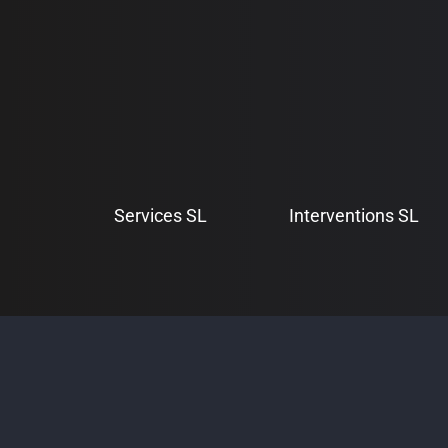
Aller
au
contenu
Services SL
Interventions SL