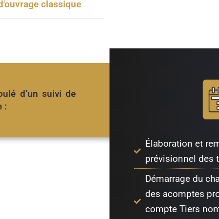
d'ouvrage classique
oulé d’un suivi de
 :
Élaboration et re
prévisionnel des 
Démarrage du cha
des acomptes pro
compte Tiers nom