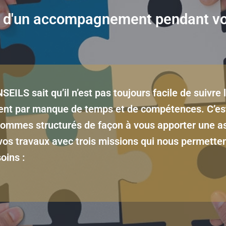
z d'un accompagnement pendant vos
LS sait qu’il n’est pas toujours facile de suivre l
nt par manque de temps et de compétences. C’est
sommes structurés de façon à vous apporter une a
os travaux avec trois missions qui nous permette
oins :