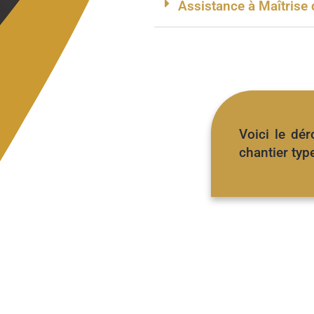
Assistance à Maîtrise 
Voici le dér
chantier type