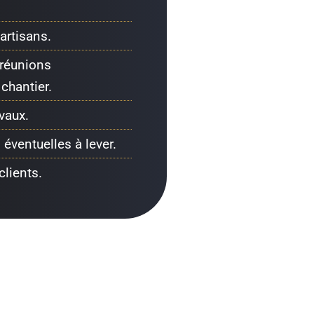
artisans.
 réunions
chantier.
vaux.
 éventuelles à lever.
clients.