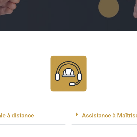
le à distance
Assistance à Maîtris