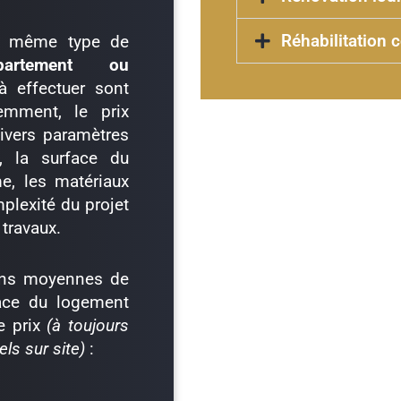
Réhabilitation 
 du même type de
partement ou
à effectuer sont
emment, le prix
ivers paramètres
n, la surface du
e, les matériaux
mplexité du projet
travaux.
ions moyennes de
rface du logement
e prix
(à toujours
els sur site)
: