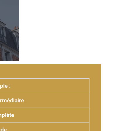
le :
ermédiaire
plète
rde