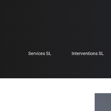
Aller
au
contenu
Services SL
Interventions SL