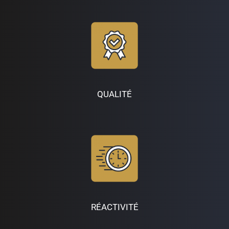
k
a
m
QUALITÉ
RÉACTIVITÉ